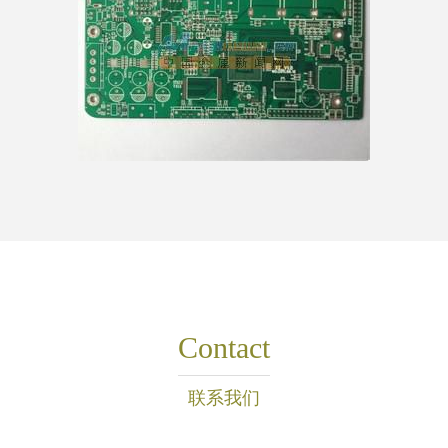
Contact
联系我们