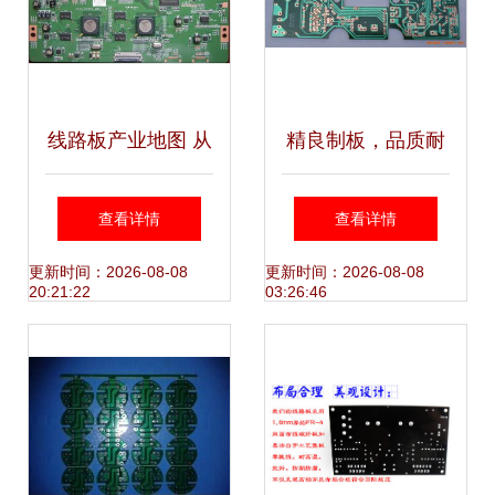
线路板产业地图 从
精良制板，品质耐
长安到黑河的制作
用 —— 广州市白
查看详情
查看详情
工艺与供应链深度
云区精良线路板厂
更新时间：2026-08-08
更新时间：2026-08-08
20:21:22
03:26:46
解析
FR-4玻纤线路板解
析