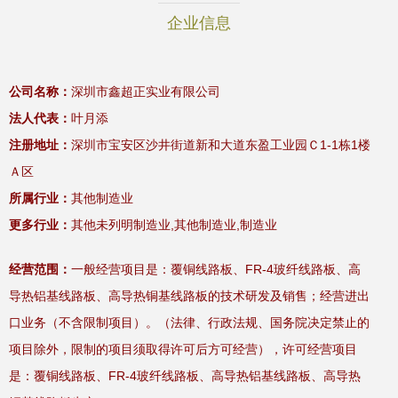
企业信息
公司名称：
深圳市鑫超正实业有限公司
法人代表：
叶月添
注册地址：
深圳市宝安区沙井街道新和大道东盈工业园Ｃ1-1栋1楼
Ａ区
所属行业：
其他制造业
更多行业：
其他未列明制造业,其他制造业,制造业
经营范围：
一般经营项目是：覆铜线路板、FR-4玻纤线路板、高
导热铝基线路板、高导热铜基线路板的技术研发及销售；经营进出
口业务（不含限制项目）。（法律、行政法规、国务院决定禁止的
项目除外，限制的项目须取得许可后方可经营），许可经营项目
是：覆铜线路板、FR-4玻纤线路板、高导热铝基线路板、高导热