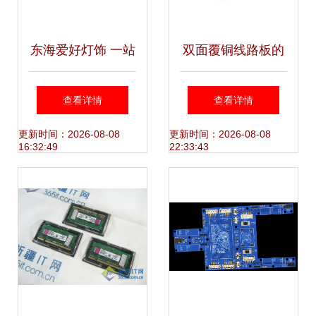
东海爱好灯饰 一站
双面覆铜线路板的
式覆铜线路板领军
技术特点与应用优
查看详情
查看详情
者——高中低档品
势分析
更新时间：2026-08-08
更新时间：2026-08-08
16:32:49
22:33:43
种价值解析