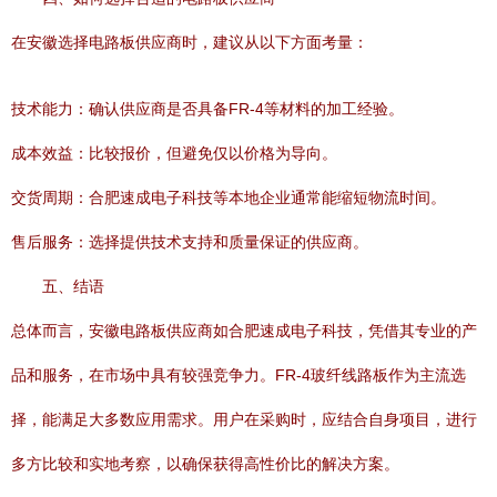
在安徽选择电路板供应商时，建议从以下方面考量：
技术能力：确认供应商是否具备FR-4等材料的加工经验。
成本效益：比较报价，但避免仅以价格为导向。
交货周期：合肥速成电子科技等本地企业通常能缩短物流时间。
售后服务：选择提供技术支持和质量保证的供应商。
五、结语
总体而言，安徽电路板供应商如合肥速成电子科技，凭借其专业的产
品和服务，在市场中具有较强竞争力。FR-4玻纤线路板作为主流选
择，能满足大多数应用需求。用户在采购时，应结合自身项目，进行
多方比较和实地考察，以确保获得高性价比的解决方案。