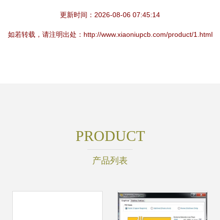
更新时间：2026-08-06 07:45:14
如若转载，请注明出处：http://www.xiaoniupcb.com/product/1.html
PRODUCT
产品列表