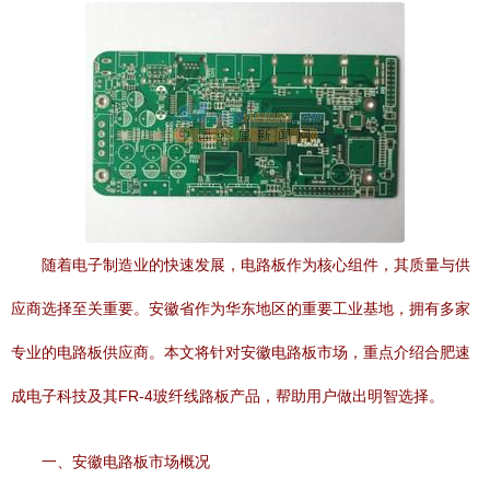
随着电子制造业的快速发展，电路板作为核心组件，其质量与供
应商选择至关重要。安徽省作为华东地区的重要工业基地，拥有多家
专业的电路板供应商。本文将针对安徽电路板市场，重点介绍合肥速
成电子科技及其FR-4玻纤线路板产品，帮助用户做出明智选择。
一、安徽电路板市场概况