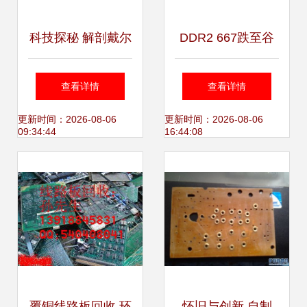
科技探秘 解剖戴尔
DDR2 667跌至谷
新款硬盘MP3播放
底，十月内存市场
查看详情
查看详情
器，揭秘覆铜线路
盘点 最受关注的十
更新时间：2026-08-06
更新时间：2026-08-06
09:34:44
16:44:08
板的设计奥秘
大内存产品与FR-4
玻纤线路板技术解
析
覆铜线路板回收 环
怀旧与创新 自制