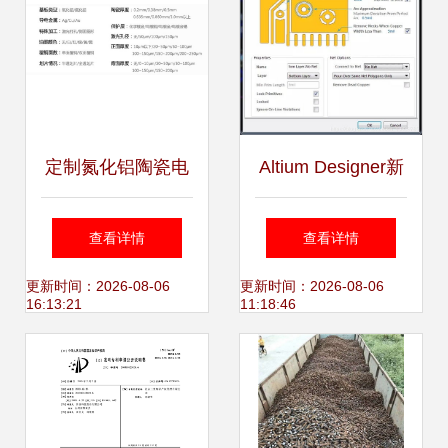
定制氮化铝陶瓷电
Altium Designer新
路板 双面电镀金锡
手入门 一步步教你
查看详情
查看详情
共晶与精准图纸加
绘制覆铜电路板
更新时间：2026-08-06
更新时间：2026-08-06
16:13:21
11:18:46
工的覆铜线路板解
决方案